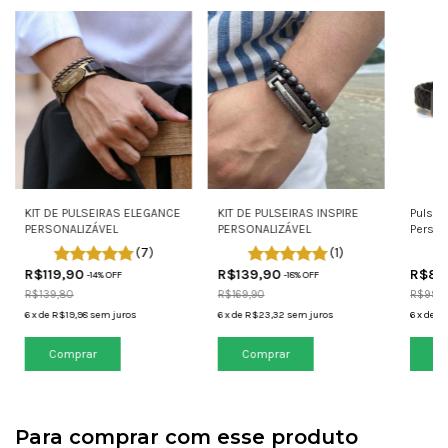
KIT DE PULSEIRAS ELEGANCE
KIT DE PULSEIRAS INSPIRE
Pulsei
PERSONALIZÁVEL
PERSONALIZÁVEL
Person
(7)
(1)
R$119,90
R$139,90
R$84
-
14
% OFF
-
18
% OFF
R$139,80
R$169,90
R$99,9
6
x
de
R$19,98
sem juros
6
x
de
R$23,32
sem juros
6
x
de
R$
Comprar
Comprar
Co
Para comprar com esse produto