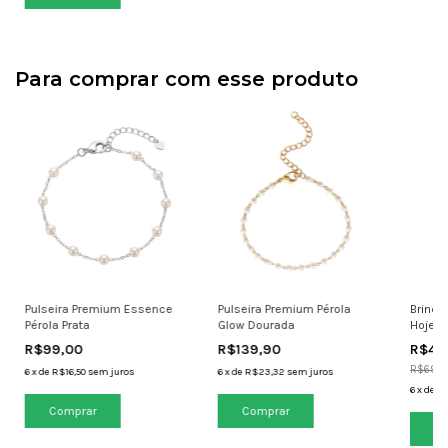
Para comprar com esse produto
Pulseira Premium Essence
Pulseira Premium Pérola
Brinco
Pérola Prata
Glow Dourada
Hoje
R$99,00
R$139,90
R$48
R$69,9
6
x
de
R$16,50
sem juros
6
x
de
R$23,32
sem juros
6
x
de
R$