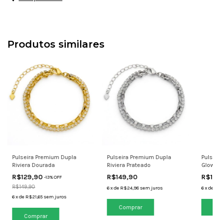
Produtos similares
Pulseira Premium Dupla
Pulseira Premium Dupla
Pulsei
Riviera Dourada
Riviera Prateado
Glow 
R$129,90
R$149,90
R$13
-
13
% OFF
R$149,90
6
x
de
R$24,98
sem juros
6
x
de
R
6
x
de
R$21,65
sem juros