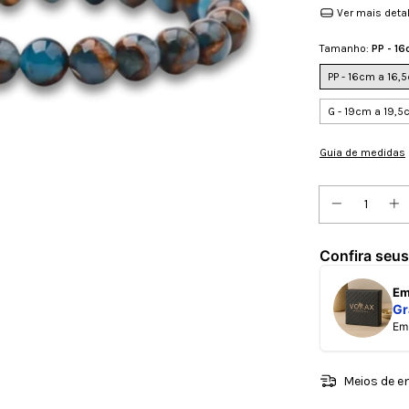
Ver mais deta
Tamanho:
PP - 1
PP - 16cm a 16,
G - 19cm a 19,
Guia de medidas
Confira seus
E
Gr
E
Meios de e