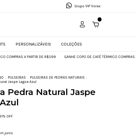
Grupo VIP Vorax
0
ITS
PERSONALIZÁVEIS
COLEÇÕES
S A PARTIR DE R$599
GANHE COPO DE CAFÉ TÉRMICO COMPRAS A PARTIR D
NO
.
PULSEIRAS
.
PULSEIRAS DE PEDRAS NATURAIS
.
tural Jaspe Lagoa Azul
ra Pedra Natural Jaspe
Azul
31
% OFF
m juros