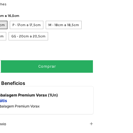
lhes
6cm a 16,5cm
5cm
P - 17cm a 17,5cm
M - 18cm a 18,5cm
5cm
GG - 20cm a 20,5cm
 Beneficios
mbalagem Premium Vorax
(1Un)
átis
mbalagem Premium Vorax
nvio