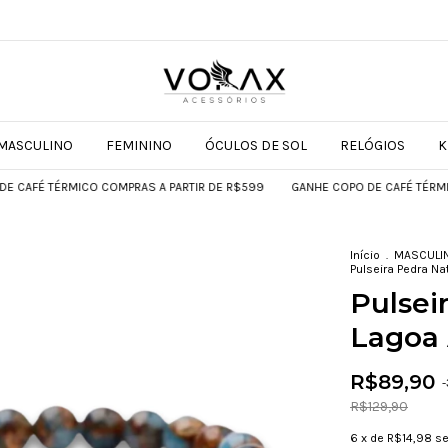
MASCULINO
FEMININO
ÓCULOS DE SOL
RELÓGIOS
K
RMICO COMPRAS A PARTIR DE R$599
GANHE COPO DE CAFÉ TÉRMICO COMPRA
Início
.
MASCULI
Pulseira Pedra Na
Pulsei
Lagoa 
R$89,90
-
R$129,90
6
x de
R$14,98
se