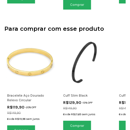
Comprar
Para comprar com esse produto
Bracelete Aço Dourado
Cuff Slim Black
Cuff Sl
Relevo Circular
R$129,90
R$12
-
13
% OFF
R$119,90
-
20
% OFF
R$149,90
R$149,
R$149,90
6
x
de
R$21,65
sem juros
6
x
de
R$
6
x
de
R$19,98
sem juros