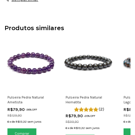
Produtos similares
Pulseira Pedra Natural
Pulsei
Pulseira Pedra Natural
Hematita
Lagoa 
Ametista
(2)
R$89
R$79,90
-
38
% OFF
R$79,90
R$129,
R$129,90
-
20
% OFF
R$99,90
6
x
de
R$
6
x
de
R$13,32
sem juros
6
x
de
R$13,32
sem juros
Co
Comprar