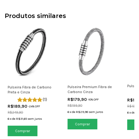
Produtos similares
Pulsei
Pulseira Premium Fibra de
Pulseira Fibra de Carbono
Carbono Cinza
Preta e Cinza
R$179,90
(1)
R$15
-
10
% OFF
R$189,90
R$199,90
R$199,
-
24
% OFF
6
x
de
R$29,98
sem juros
R$249,90
6
x
de
R$
6
x
de
R$31,65
sem juros
Comprar
Co
Comprar