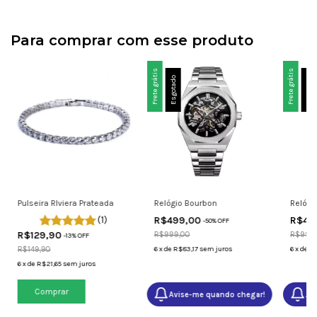
Para comprar com esse produto
Frete grátis
Frete grátis
Esgotado
Esgotado
Pulseira RIviera Prateada
Relógio Bourbon
Relógi
(1)
R$499,00
R$49
-
50
% OFF
R$129,90
R$999,00
R$999
-
13
% OFF
R$149,90
6
x
de
R$83,17
sem juros
6
x
de
R$
6
x
de
R$21,65
sem juros
Comprar
Avise-me quando chegar!
Av