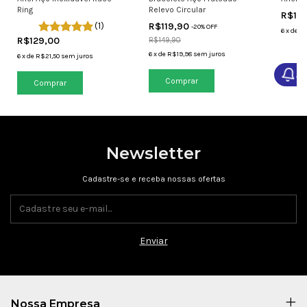
Ring
Relevo Circular
R$12
(1)
R$119,90
-
20
% OFF
6
x
de
R$
R$129,00
R$149,90
6
x
de
R$19,98
sem juros
6
x
de
R$21,50
sem juros
Av
Comprar
Newsletter
Cadastre-se e receba nossas ofertas
Nossa Empresa