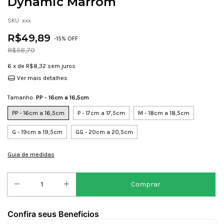
Dynamic Marrom
SKU:
xxx
R$49,89
-
15
% OFF
R$58,70
6
x de
R$8,32
sem juros
Ver mais detalhes
Tamanho:
PP - 16cm a 16,5cm
PP - 16cm a 16,5cm
P - 17cm a 17,5cm
M - 18cm a 18,5cm
G - 19cm a 19,5cm
GG - 20cm a 20,5cm
Guia de medidas
Confira seus Beneficios