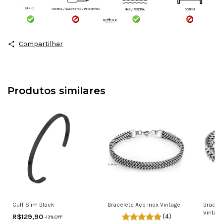
Compartilhar
Produtos similares
Cuff Slim Black
Bracelete Aço Inox Vintage
Bracel
Vintag
R$129,90
(4)
-
13
% OFF