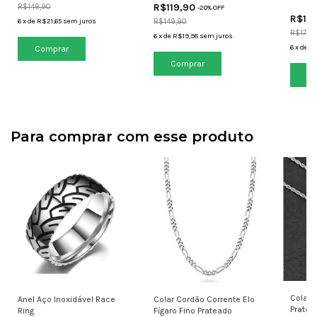
R$119,90
R$149,90
-
20
% OFF
R$13
6
x
de
R$21,65
sem juros
R$149,90
R$179,
6
x
de
R$19,98
sem juros
6
x
de
R
Para comprar com esse produto
Colar 
Anel Aço Inoxidável Race
Colar Cordão Corrente Elo
Pratea
Ring
Fígaro Fino Prateado