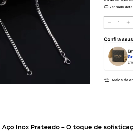
Ver mais deta
Confira seus
E
Gr
E
Meios de e
Aço Inox Prateado – O toque de sofisticaç