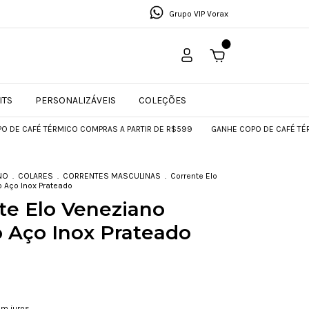
Grupo VIP Vorax
0
ITS
PERSONALIZÁVEIS
COLEÇÕES
RMICO COMPRAS A PARTIR DE R$599
GANHE COPO DE CAFÉ TÉRMICO COMPRA
NO
.
COLARES
.
CORRENTES MASCULINAS
.
Corrente Elo
 Aço Inox Prateado
te Elo Veneziano
 Aço Inox Prateado
m juros