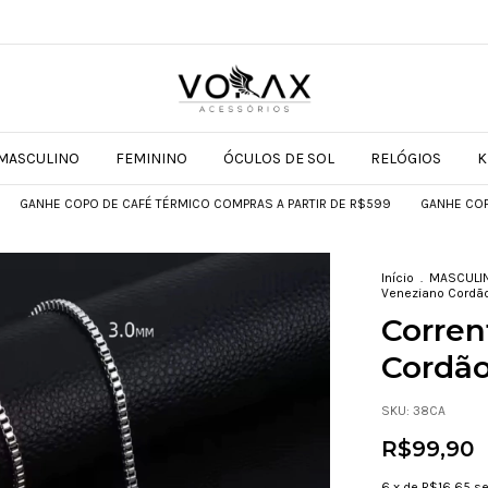
MASCULINO
FEMININO
ÓCULOS DE SOL
RELÓGIOS
K
O DE CAFÉ TÉRMICO COMPRAS A PARTIR DE R$599
GANHE COPO DE CAFÉ TÉ
Início
.
MASCULI
Veneziano Cordão
Corren
Cordão
SKU:
38CA
R$99,90
6
x de
R$16,65
se