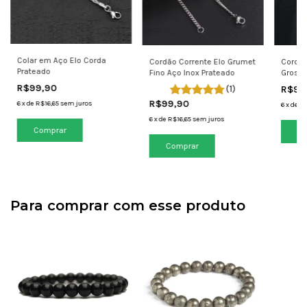
Colar em Aço Elo Corda
Cordão Corrente Elo Grumet
Cordão
Prateado
Fino Aço Inox Prateado
Grosso
Pratea
R$99,90
(1)
R$99
R$99,90
6
x
de
R$16,65
sem juros
6
x
de
R$
6
x
de
R$16,65
sem juros
Comprar
Comprar
Para comprar com esse produto