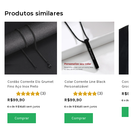
Produtos similares
Cordão Corrente Elo Grumet
Colar Corrente Line Black
Cordão
Fino Aço Inox Preto
Personalizável
Grosso
Pratea
(3)
(3)
R$99
R$99,90
R$99,90
6
x
de
R$
6
x
de
R$16,65
sem juros
6
x
de
R$16,65
sem juros
Comprar