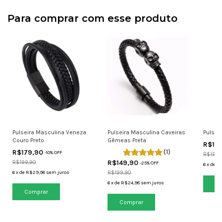
Para comprar com esse produto
Pulseira Masculina Veneza
Pulsei
Pulseira Masculina Caveiras
Couro Preto
Gêmeas Preta
R$17
R$179,90
(1)
-
10
% OFF
R$199,
R$149,90
R$199,90
-
25
% OFF
6
x
de
R
6
x
de
R$29,98
sem juros
R$199,90
6
x
de
R$24,98
sem juros
Co
Comprar
Comprar