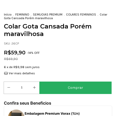
Início
.
FEMININO
.
SEMIJOIAS PREMIUM
.
COLARES FEMININOS
.
Colar
Gota Cansada Porém maravilhosa
Colar Gota Cansada Porém
maravilhosa
SKU:
26CP
R$59,90
-
14
% OFF
R$69,90
6
x de
R$9,98
sem juros
Ver mais detalhes
Confira seus Beneficios
Embalagem Premium Vorax
(1Un)