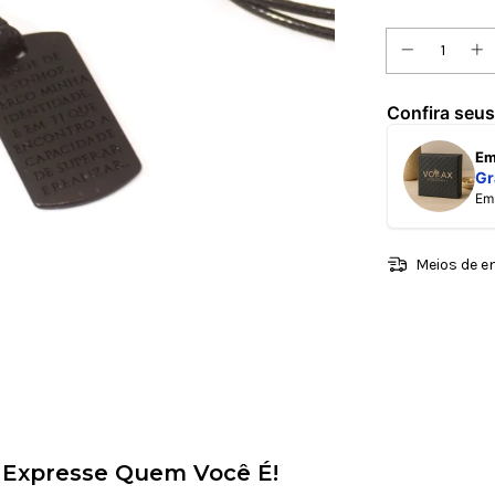
Confira seus
E
Gr
E
Meios de e
– Expresse Quem Você É!