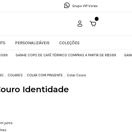
Grupo VIP Vorax
0
ITS
PERSONALIZÁVEIS
COLEÇÕES
GANHE COPO DE CAFÉ TÉRMICO COMPRAS A PARTIR DE R$599
GANHE COPO D
NO
.
COLARES
.
COLAR COM PINGENTE
.
Colar Couro
Couro Identidade
m juros
lhes