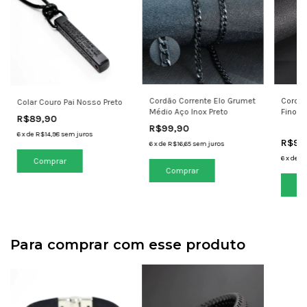
Cordão Corrente Elo Grumet
Cordão
Colar Couro Pai Nosso Preto
Médio Aço Inox Preto
Fino A
R$89,90
R$99,90
6
x
de
R$14,98
sem juros
R$99
6
x
de
R$16,65
sem juros
6
x
de
R$
Co
Para comprar com esse produto