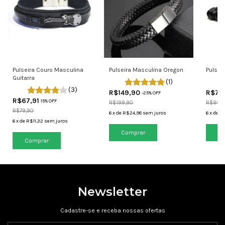
Pulseira Couro Masculina
Pulsei
Pulseira Masculina Oregon
Guitarra
(1)
(3)
R$79
R$149,90
-
25
% OFF
R$67,91
15% OFF
R$99,9
R$199,90
R$79,90
6
x
de
R$
6
x
de
R$24,98
sem juros
6
x
de
R$11,32
sem juros
Co
Comprar
Comprar
Newsletter
Cadastre-se e receba nossas ofertas