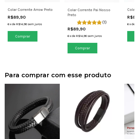
Colar Corrente Arrow Preto
Colar 
Colar Corrente Pai Nosso
Preto
R$89,90
R$89
(1)
6
x
de
R$14,98
sem juros
6
x
de
R$
R$89,90
6
x
de
R$14,98
sem juros
Para comprar com esse produto