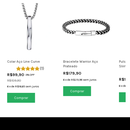
Colar Aço Line Curve
Bracelete Warrior Aço
Pulsei
Prateado
Slim C
(1)
R$179,90
R$99,90
-
9
% OFF
R$17
6
x
de
R$29,98
sem juros
R$109,90
6
x
de
R$
6
x
de
R$16,65
sem juros
Comprar
Co