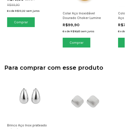
R$99,90
6
x
de
R$13,32
sem juros
Colar Aço Inoxidável
Colar 
Dourado Choker Lumine
Aço In
R$99,90
R$79
6
x
de
R$16,65
sem juros
6
x
de
R$
Para comprar com esse produto
Brinco Aço Inox prateado