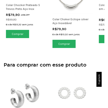
Colar Chocker Prateado 5
Colar 
Trevos Preto Aço Inox
em Aço
R$79,90
-
20
% OFF
Colar Choker Eclispe silver
R$69
R$99,90
Aço Inoxidável
6
x
de
R$13,32
sem juros
R$79,9
R$79,90
6
x
de
R$
6
x
de
R$13,32
sem juros
Para comprar com esse produto
Esgotado