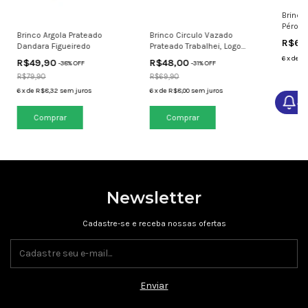
Brinco
Pérola
Brinco Argola Prateado
Brinco Circulo Vazado
R$69
Dandara Figueiredo
Prateado Trabalhei, Logo
Mereço
6
x
de
R$
R$49,90
R$48,00
-
38
% OFF
-
31
% OFF
R$79,90
R$69,90
6
x
de
R$8,32
sem juros
6
x
de
R$8,00
sem juros
Av
Newsletter
Cadastre-se e receba nossas ofertas