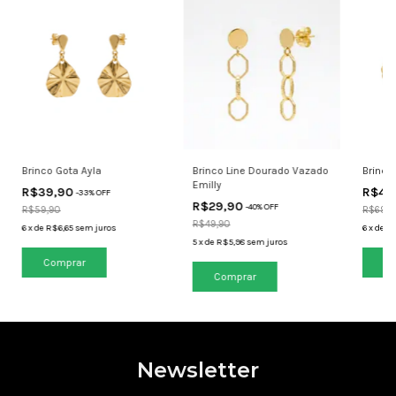
Brinco Gota Ayla
Brinco Line Dourado Vazado
Brinco
Emilly
R$39,90
R$49
-
33
% OFF
R$29,90
-
40
% OFF
R$59,90
R$69,9
R$49,90
6
x
de
R$6,65
sem juros
6
x
de
R$
5
x
de
R$5,98
sem juros
Newsletter