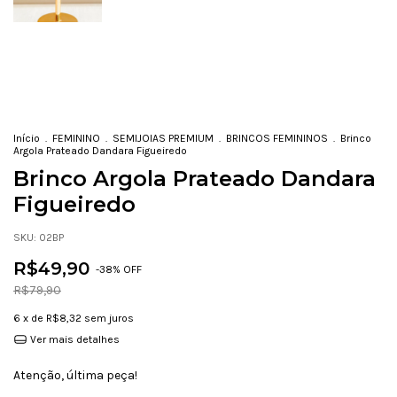
Início
.
FEMININO
.
SEMIJOIAS PREMIUM
.
BRINCOS FEMININOS
.
Brinco
Argola Prateado Dandara Figueiredo
Brinco Argola Prateado Dandara
Figueiredo
SKU:
02BP
R$49,90
-
38
% OFF
R$79,90
6
x de
R$8,32
sem juros
Ver mais detalhes
Atenção, última peça!