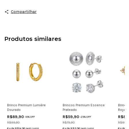
Compartilhar
Produtos similares
Brinco Premium Lumière
Brincos Premium Essence
Brinco
Dourado
Prateado
Royale
R$89,90
R$59,90
R$89
-
10
% OFF
-
25
% OFF
R$99,90
R$79,90
R$99,9
6
x
de
R$14,98
sem juros
6
x
de
R$9,98
sem juros
6
x
de
R$