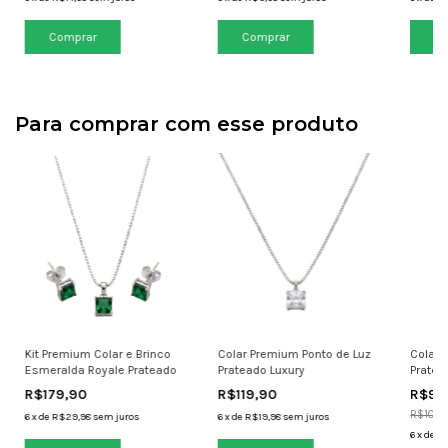
Para comprar com esse produto
Kit Premium Colar e Brinco
Colar Premium Ponto de Luz
Colar 
Esmeralda Royale Prateado
Prateado Luxury
Pratea
R$179,90
R$119,90
R$99
R$109,
6
x
de
R$29,98
sem juros
6
x
de
R$19,98
sem juros
6
x
de
R$