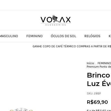
MASCULINO
FEMININO
ÓCULOS DE SOL
RELÓGIOS
K
GANHE COPO DE CAFÉ TÉRMICO COMPRAS A PARTIR DE R$599
Início
.
FEMININO
Premium Ponto de
Brinc
Luz Év
SKU:
28BP
R$69,90
6
x de
R$11,65
se