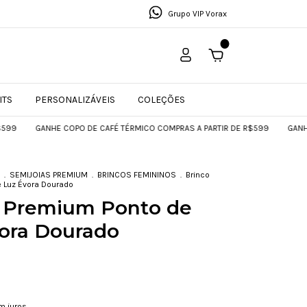
Grupo VIP Vorax
0
ITS
PERSONALIZÁVEIS
COLEÇÕES
GANHE COPO DE CAFÉ TÉRMICO COMPRAS A PARTIR DE R$599
GANHE COPO 
.
SEMIJOIAS PREMIUM
.
BRINCOS FEMININOS
.
Brinco
 Luz Évora Dourado
o Premium Ponto de
ora Dourado
m juros