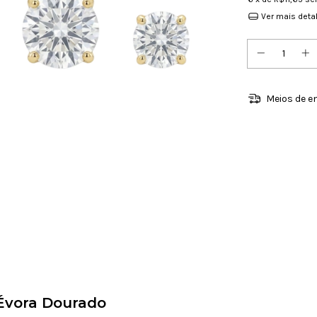
Ver mais deta
Meios de e
Évora Dourado