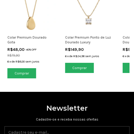
Colar Premium Dourado
Colar Premium Ponto de Luz
Colar 
Gota
Dourado Luxury
Doura
R$48,00
R$149,90
R$99
-
40
% OFF
R$79,90
6
x
de
R$24,98
sem juros
6
x
de
R$
6
x
de
R$8,00
sem juros
Newsletter
Cadastre-se e receba nossas ofertas