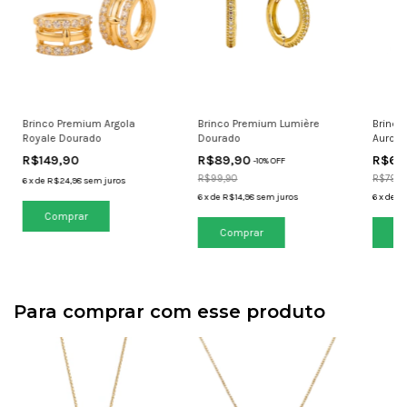
Brinco Premium Argola
Brinco Premium Lumière
Brinco
Royale Dourado
Dourado
Aurora
R$149,90
R$89,90
R$69
-
10
% OFF
R$99,90
R$79,9
6
x
de
R$24,98
sem juros
6
x
de
R$14,98
sem juros
6
x
de
R$
Para comprar com esse produto