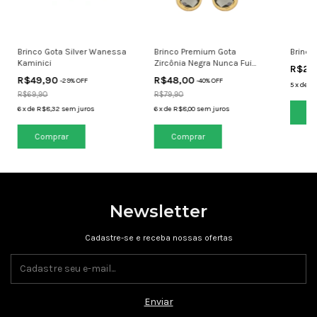
Brinco Gota Silver Wanessa
Brinco Premium Gota
Brinco
Kaminici
Zircônia Negra Nunca Fui
R$29
Fácil, Sempre Fui Única
R$49,90
R$48,00
-
29
% OFF
-
40
% OFF
5
x
de
R$
R$69,90
R$79,90
6
x
de
R$8,32
sem juros
6
x
de
R$8,00
sem juros
Newsletter
Cadastre-se e receba nossas ofertas