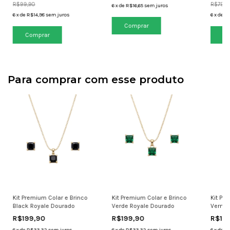
R$99,90
R$79,9
6
x
de
R$16,65
sem juros
6
x
de
R$14,98
sem juros
6
x
de
R$
Para comprar com esse produto
Kit Premium Colar e Brinco
Kit Premium Colar e Brinco
Kit Pr
Black Royale Dourado
Verde Royale Dourado
Vermel
R$199,90
R$199,90
R$19