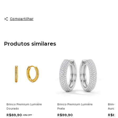
Compartilhar
Produtos similares
Brinco Premium Lumière
Brinco Premium Lumière
Brinco
Dourado
Prata
Aurora
R$89,90
R$99,90
R$69
-
10
% OFF