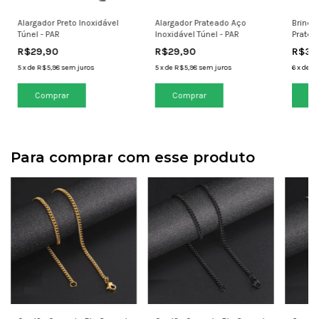
Alargador Preto Inoxidável
Alargador Prateado Aço
Brinco
Túnel - PAR
Inoxidável Túnel - PAR
Pratea
R$29,90
R$29,90
R$39
5
x
de
R$5,98
sem juros
5
x
de
R$5,98
sem juros
6
x
de
R$
Comprar
Comprar
Para comprar com esse produto