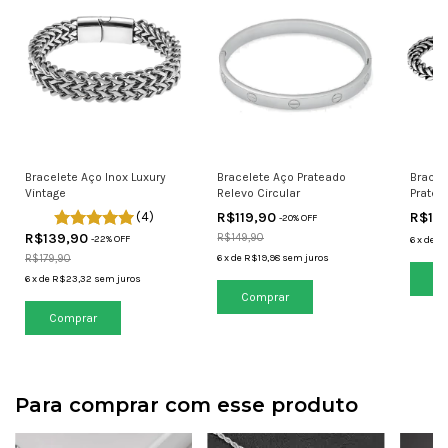
Bracelete Aço Inox Luxury
Bracelete Aço Prateado
Bracel
Vintage
Relevo Circular
Pratea
(4)
R$119,90
R$17
-
20
% OFF
R$139,90
R$149,90
-
22
% OFF
6
x
de
R
R$179,90
6
x
de
R$19,98
sem juros
Co
6
x
de
R$23,32
sem juros
Para comprar com esse produto