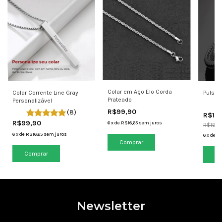
Colar em Aço Elo Corda
Colar Corrente Line Gray
Pulsei
Prateado
Personalizável
R$99,90
(8)
R$14
R$99,90
6
x
de
R$16,65
sem juros
R$199,
6
x
de
R$16,65
sem juros
6
x
de
R$
Comprar
Co
Newsletter