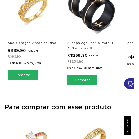
Anel Coração Zircônias Riso
Anel d
Aliança Aço Titanio Preto 8
Mm Cruz Ouro
R$39,90
-
43
% OFF
R$259,80
-
0
% OFF
R$10
R$69,90
R$259,80
6
x
de
R$6,65
sem juros
6
x
de
R$
6
x
de
R$43,30
sem juros
Comprar
Comprar
Av
Para comprar com esse produto
Esgotado