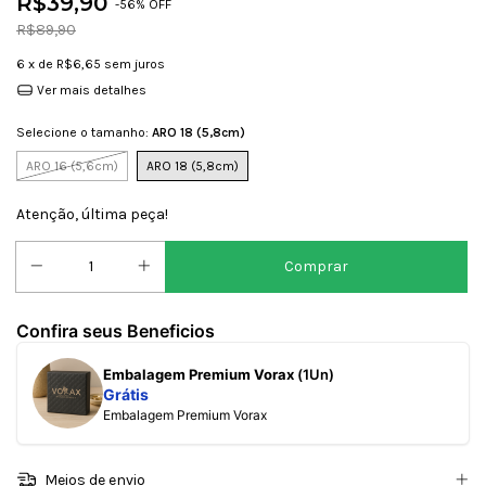
R$39,90
-
56
% OFF
R$89,90
6
x de
R$6,65
sem juros
Ver mais detalhes
Selecione o tamanho:
ARO 18 (5,8cm)
ARO 16 (5,6cm)
ARO 18 (5,8cm)
Atenção, última peça!
Confira seus Beneficios
Embalagem Premium Vorax
(1Un)
Grátis
Embalagem Premium Vorax
Meios de envio