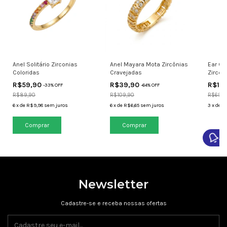
Anel Solitário Zirconias
Anel Mayara Mota Zircônias
Ear Cu
Coloridas
Cravejadas
Zircôn
R$59,90
R$39,90
R$19
-
33
% OFF
-
64
% OFF
R$89,90
R$109,90
R$69,9
6
x
de
R$9,98
sem juros
6
x
de
R$6,65
sem juros
3
x
de
R
Comprar
Comprar
Av
Newsletter
Cadastre-se e receba nossas ofertas