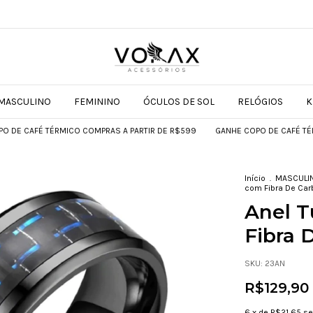
MASCULINO
FEMININO
ÓCULOS DE SOL
RELÓGIOS
K
RMICO COMPRAS A PARTIR DE R$599
GANHE COPO DE CAFÉ TÉRMICO COMPRA
Início
.
MASCULI
com Fibra De Car
Anel T
Fibra 
SKU:
23AN
R$129,90
6
x de
R$21,65
se