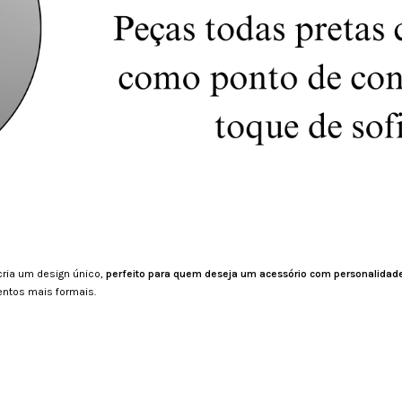
cria um design único,
perfeito para quem deseja um acessório com personalidad
ventos mais formais.