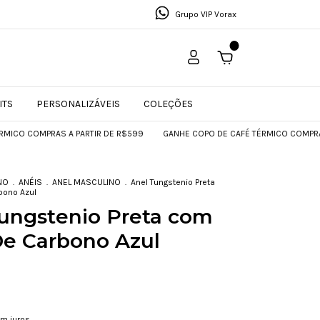
Grupo VIP Vorax
0
ITS
PERSONALIZÁVEIS
COLEÇÕES
S A PARTIR DE R$599
GANHE COPO DE CAFÉ TÉRMICO COMPRAS A PARTIR D
NO
.
ANÉIS
.
ANEL MASCULINO
.
Anel Tungstenio Preta
bono Azul
ungstenio Preta com
De Carbono Azul
m juros