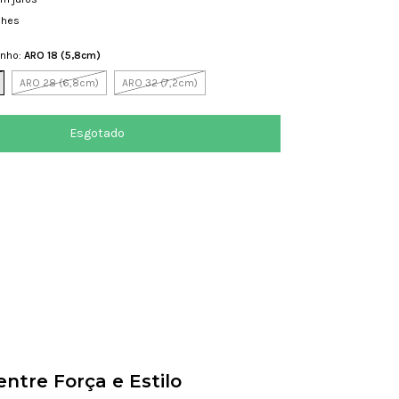
lhes
anho:
ARO 18 (5,8cm)
ARO 28 (6,8cm)
ARO 32 (7,2cm)
entre Força e Estilo