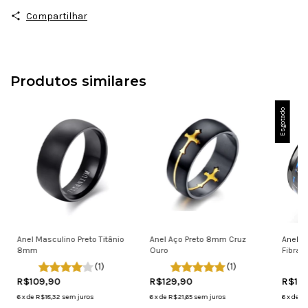
Compartilhar
Produtos similares
Esgotado
Anel Masculino Preto Titânio
Anel Aço Preto 8mm Cruz
Anel T
8mm
Ouro
Fibra 
(1)
(1)
R$109,90
R$129,90
R$12
6
x
de
R$18,32
sem juros
6
x
de
R$21,65
sem juros
6
x
de
R$