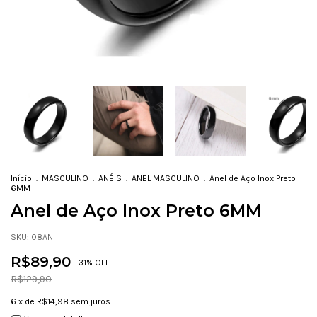
Início
.
MASCULINO
.
ANÉIS
.
ANEL MASCULINO
.
Anel de Aço Inox Preto
6MM
Anel de Aço Inox Preto 6MM
SKU:
08AN
R$89,90
-
31
% OFF
R$129,90
6
x de
R$14,98
sem juros