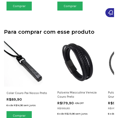
Comprar
Comprar
Av
Para comprar com esse produto
Pulseira Masculina Veneza
Pulsei
Colar Couro Pai Nosso Preto
Couro Preto
Grumet
R$89,90
R$179,90
R$99
-
10
% OFF
6
x
de
R$14,98
sem juros
R$199,90
R$149,
6
x
de
R$29,98
sem juros
6
x
de
R$