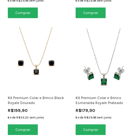
6
x
de
R$29,98
sem juros
6
x
de
R$29,98
sem juros
Kit Premium Colar e Brinco Black
Kit Premium Colar e Brinco
Royale Dourado
Esmeralda Royale Prateado
R$199,90
R$179,90
6
x
de
R$33,32
sem juros
6
x
de
R$29,98
sem juros