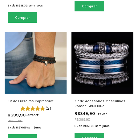
6
x
de
R$58,32
sem juros
Comprar
Kit de Pulseiras Impressive
Kit de Acessórios Masculinos
Roman Skull Blue
(2)
R$349,90
-
13
% OFF
R$99,90
-
29
% OFF
R$399,90
R$139,90
6
x
de
R$58,32
sem juros
6
x
de
R$16,65
sem juros