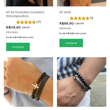
KIT DE PULSEIRAS ELEGANCE
KIT WISE
PERSONALIZÁVEL
(1)
(7)
R$99,90
-
29
% OFF
R$119,90
-
14
% OFF
R$139,90
R$139,80
6
x
de
R$16,65
sem juros
6
x
de
R$19,98
sem juros
Comprar
Comprar