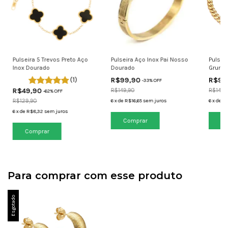
Pulseira 5 Trevos Preto Aço
Pulseira Aço Inox Pai Nosso
Pulsei
Inox Dourado
Dourado
Grumet
Doura
(1)
R$99,90
R$99
-
33
% OFF
R$49,90
R$149,90
R$149,
-
62
% OFF
R$129,90
6
x
de
R$16,65
sem juros
6
x
de
R$
6
x
de
R$8,32
sem juros
Comprar
Co
Para comprar com esse produto
Esgotado