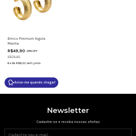
Brinco Premium Argola
Marilia
R$49,90
-
38
% OFF
R$79,90
6
x
de
R$8,32
sem juros
Avise-me quando chegar!
Newsletter
Cadastre-se e receba nossas ofertas