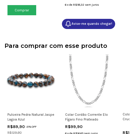
6
x
de
R$58,32
sem juros
Avise-me quando chegar!
Para comprar com esse produto
Colar 
Pulseira Pedra Natural Jaspe
Colar Cordão Corrente Elo
Crucifi
Lagoa Azul
Fígaro Fino Prateado
R$89,90
R$99,90
-
31
% OFF
R$10
R$129,90
6
x
de
R$16,65
sem juros