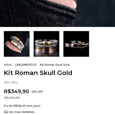
Início
.
LANÇAMENTOS
.
Kit Roman Skull Gold
Kit Roman Skull Gold
SKU:
33LL
R$349,90
-
13
% OFF
R$399,90
6
x de
R$58,32
sem juros
Ver mais detalhes