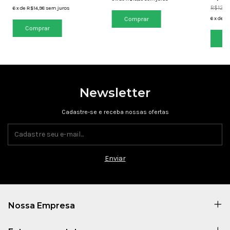
R$129,
6
x
de
R$14,98
sem juros
Comprar
6
x
de
R$
Comprar
Newsletter
Cadastre-se e receba nossas ofertas
Nossa Empresa