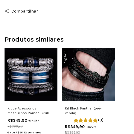
Compartilhar
Produtos similares
Esgotado
Kit de Acessórios
Kit Black Panther (pré-
Masculinos Roman Skull
venda)
Blue
R$349,90
(3)
-
13
% OFF
R$349,90
R$399,90
-
13
% OFF
6
x
de
R$58,32
sem juros
R$399,90