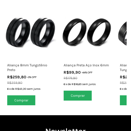
Aliança 8mm Tungstênio
Aliança Preta Aço Inox 6mm
Alianç
Preto
Tungst
R$99,90
-
44
% OFF
R$259,80
R$25
-
0
% OFF
R$179,80
R$259,80
R$259
6
x
de
R$16,65
sem juros
6
x
de
R$43,30
sem juros
6
x
de
R$
Comprar
Comprar
Co