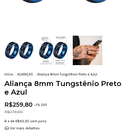
Início
.
ALIANÇAS
.
Aliança 8mm Tungstênio Preto e Azul
Aliança 8mm Tungstênio Preto
e Azul
R$259,80
-
7
% OFF
R$279,80
6
x de
R$43,30
sem juros
Ver mais detalhes